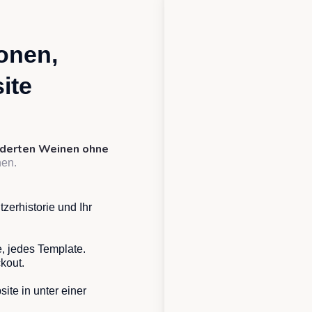
ionen,
ite
underten Weinen ohne
hen.
tzerhistorie und Ihr
, jedes Template.
ckout.
site in unter einer