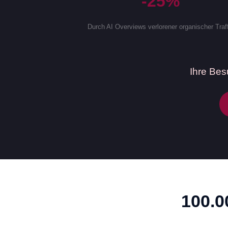
-25%
Durch AI Overviews verlorener organischer Traf
Ihre Bes
100.0