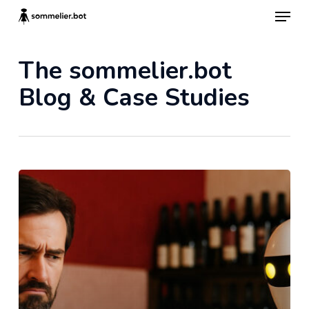
Skip
Menu
to
main
content
The sommelier.bot
Blog & Case Studies